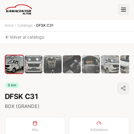
Inicio
Catálogo
DFSK
C31
Volver al catálogo
1
/
18
0 km
DFSK
C31
BOX (GRANDE)
Año
Kilómetros