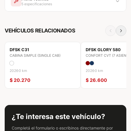
5
especificaciones
VEHÍCULOS RELACIONADOS
Motorización
Transmisión
Motor
NAFTA
Manual
1.5
0 KM
0 KM
DFSK
C31
DFSK
GLORY 580
CABINA SIMPLE (SINGLE CAB)
CONFORT CVT (7 ASIENTO
Potencia
Torque
2026
0 km
2026
0 km
114 HP
148 Nm
$ 20.270
$ 26.600
¿Te interesa este vehículo?
Completá el formulario o escribinos directamente por