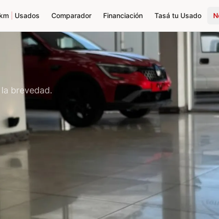
0km
|
Usados
Comparador
Financiación
Tasá tu Usado
N
 la brevedad.