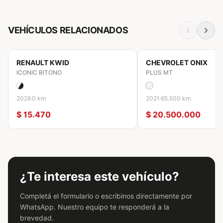
VEHÍCULOS RELACIONADOS
Motorización
Transmisión
Motor
NAFTA
Automatica
1.0T
0 KM
USADO
RENAULT
KWID
CHEVROLET
ONIX
ICONIC BITONO
PLUS MT
Potencia
Torque
2026
0 km
2021
65.500 km
116 HP
160 Nm
$ 15.470
$ 20.500.000
¿Te interesa este vehículo?
Completá el formulario o escribinos directamente por
WhatsApp. Nuestro equipo te responderá a la
brevedad.