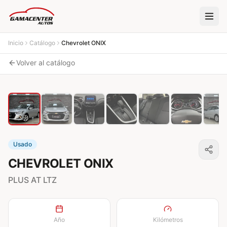
Inicio
Catálogo
Chevrolet
ONIX
Volver al catálogo
1
/
16
Usado
CHEVROLET
ONIX
PLUS AT LTZ
Año
Kilómetros