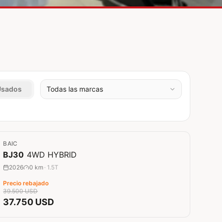
Usados
0 km
BAIC
Rebaja
4
%
BJ30
4WD HYBRID
2026
0 km
·
1.5T
Precio rebajado
39.500 USD
37.750 USD