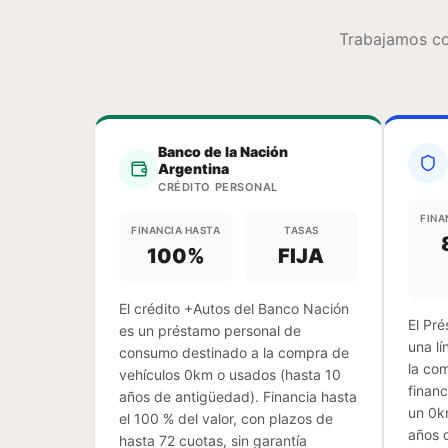
Trabajamos co
Banco de la Nación
Argentina
CRÉDITO PERSONAL
FINA
FINANCIA HASTA
TASAS
100
%
FIJA
El crédito +Autos del Banco Nación
El Pr
es un préstamo personal de
una lí
consumo destinado a la compra de
la co
vehículos 0km o usados (hasta 10
financ
años de antigüedad). Financia hasta
un 0k
el 100 % del valor, con plazos de
años 
hasta 72 cuotas, sin garantía