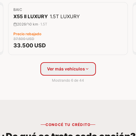
0 km
BAIC
Rebaja
11
%
X55 II LUXURY
1.5T LUXURY
2026
0 km
·
1.5T
Precio rebajado
37.500 USD
33.500 USD
Ver más vehículos
Mostrando
6
de
44
CONOCÉ TU CRÉDITO