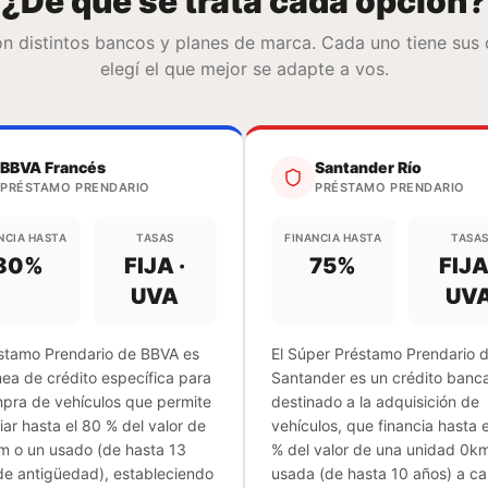
¿De qué se trata cada opción?
n distintos bancos y planes de marca. Cada uno tiene sus
elegí el que mejor se adapte a vos.
BBVA Francés
Santander Río
PRÉSTAMO PRENDARIO
PRÉSTAMO PRENDARIO
NCIA HASTA
TASAS
FINANCIA HASTA
TASA
80
%
FIJA ·
75
%
FIJA
UVA
UV
éstamo Prendario de BBVA es
El Súper Préstamo Prendario 
nea de crédito específica para
Santander es un crédito banca
mpra de vehículos que permite
destinado a la adquisición de
iar hasta el 80 % del valor de
vehículos, que financia hasta 
m o un usado (de hasta 13
% del valor de una unidad 0k
de antigüedad), estableciendo
usada (de hasta 10 años) a c