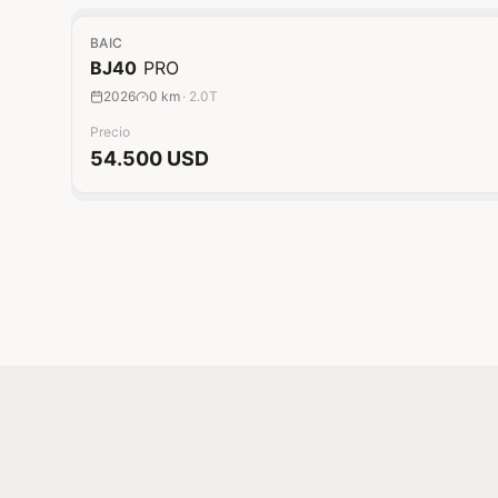
0 km
BAIC
BJ40
PRO
2026
0 km
·
2.0T
Precio
54.500 USD