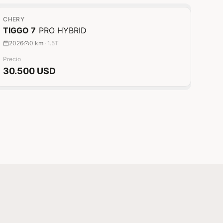
0 km
CHERY
TIGGO 7
PRO HYBRID
2026
0 km
·
1.5T
Precio
30.500 USD