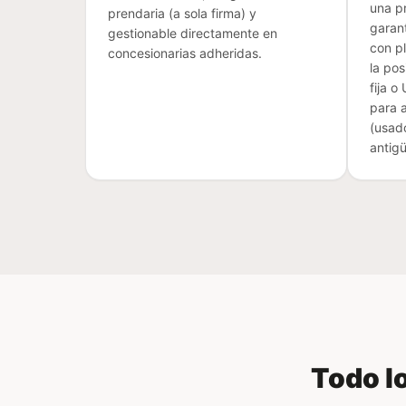
una p
prendaria (a sola firma) y
garan
gestionable directamente en
con p
concesionarias adheridas.
la pos
fija 
para a
(usad
antig
Todo lo