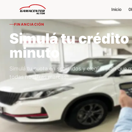
Inicio
0
FINANCIACIÓN
Simulá tu crédito
minuto
Simulá tu cuota en segundos y elegí el plan que 
todas nuestras marcas.