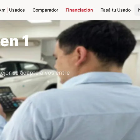
km
|
Usados
Comparador
Financiación
Tasá tu Usado
 en 1
mejor se adapte a vos entre