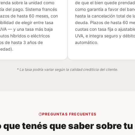
renda sobre la unidad como
de que el bien quede prenda
tía del pago. Sistema francés
como garantía a favor del ba
lazos de hasta 60 meses, con
hasta la cancelación total de l
ibilidad de elegir entre tasa
deuda. Plazos de hasta 60 me
o UVA — y una tasa más baja
cuotas con tasa fija o ajustabl
utos híbridos o eléctricos
UVA, e integra seguro y débit
os de hasta 3 años de
automático.
üedad).
* La tasa podría variar según la calidad crediticia del cliente.
PREGUNTAS FRECUENTES
 que tenés que saber sobre tu