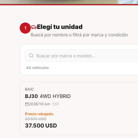
Elegí tu unidad
1
Buscá por nombre o filtrá por marca y condición
44 vehículos
0 km
BAIC
Rebaja
5
%
BJ30
4WD HYBRID
2026
0 km
·
1.5T
Precio rebajado
39.500 USD
37.500 USD