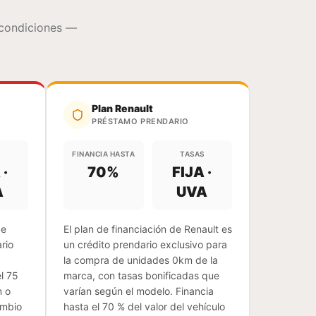
 condiciones —
Plan Renault
PRÉSTAMO PRENDARIO
S
FINANCIA HASTA
TASAS
 ·
70
%
FIJA ·
A
UVA
de
El plan de financiación de Renault es
rio
un crédito prendario exclusivo para
la compra de unidades 0km de la
el 75
marca, con tasas bonificadas que
m o
varían según el modelo. Financia
ambio
hasta el 70 % del valor del vehículo