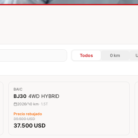
Todos
0 km
0 km
BAIC
Rebaja
5
%
Nuevo Ingreso
BJ30
4WD HYBRID
2026
0 km
·
1.5T
Precio rebajado
39.500 USD
37.500 USD